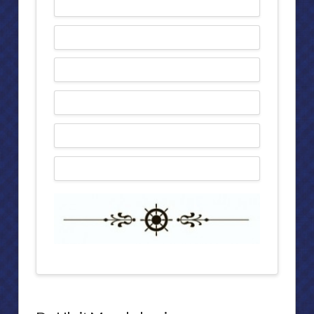
ผล
admin
งาน