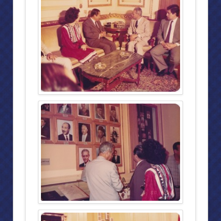
วิชาชีพ
สมเด็จพระเทพฯเสด็จสำนักกฎหมาย
“พระองค์ภา” ทรงฝึกงานทนายความ
ประวัติการก่อตั้งสำนักกฎหมาย
การสัมมนาทางวิชาการ
งาน “แนะนำสารานุกรมกฎหมายแพ่งและพาณิชย์” ฯลฯ
บุคคลสำคัญเยือนสำนักงาน
กิจกรรมต่าง ๆ
สังคมสงเคราะห์
ตึก สก.โรงพยาบาลจุฬาลงกรณ์ ในพระบรมราชูปถัมภ์ สภากาชาดไทย
ความเป็นมาของโครงการก่อสร้างตึก สก.