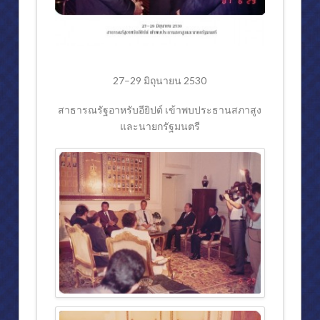
รัฐพิธีเปิดสมัยประชุมสามัญประจำปีสมัยแรกของรัฐสภา ๔ สิงหาคม ๒๕๒
คำถวายพระพรชัยมงคล ๕ ธันวาคม ๒๕๓๐
พระราชพิธีรัชมังคลาภิเษก วันที่ ๕ กรกฎาคม ๒๕๓๑
27–29 มิถุนายน 2530
สมเด็จพระเทพฯเสด็จห้องประชุมสภานิติบัญญัติแห่งชาติ
สาธารณรัฐอาหรับอียิปต์ เข้าพบประธานสภาสูง
และนายกรัฐมนตรี
ราชกิจจานุเบกษา
สรุปงานด้านรัฐสภา
สภาปฏิรูปการปกครองแผ่นดิน ๒๕๒๐
การประชุมสหภาพรัฐสภา ครั้งที่ ๗๘
ผลงานด้านต่างประเทศ
ผลงานด้านต่างประเทศ (๒)
รายนามนายกรัฐมนตรี,ประธานรัฐสภาและประธานศาลฎีกา
การดำรงตำแหน่งสำคัญ