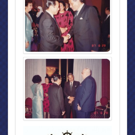
การจัดแสดงภายในพิพิธภัณฑ์สักทอง (๓)
การจัดแสดงภายในพิพิธภัณฑ์สักทอง (๔)
หุ่นขี้ผึ้ง (ไฟเบอร์กลาส)
พิพิธภัณฑ์มงคลนาวิน
“มงคลนาวิน” นามสกุลพระราชทาน ครบหนึ่งร้อยปี
ประวัติต้นสกุล “มงคลนาวิน”
การจัดแสดงภายใน ชั้นแรก
การจัดแสดงภายใน ชั้นสอง
บรรยากาศ วัดถ้ำสิงโตทอง จ.ราชบุรี
หุ่นขี้ผึ้ง (ไฟเบอร์กลาส)
งานอดิเรก
งานประพันธ์เพลง