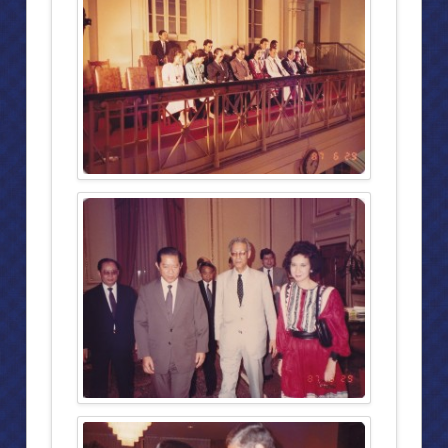
สถานรับเลี้ยงเด็กปฐมวัยพีระยานาวินศูนย์ต่างๆ (๒)
โรงเรียนตำรวจตระเวนชายแดนพีระยานุเคราะห์ทั้ง ๔ แห่ง
กิจกรรมและโครงการต่างๆ
ศาสนา
พระบาทสมเด็จพระเจ้าอยู่หัวฯ เสด็จวัดถ้ำสิงโตทอง
ศาสนสถาน (๑)
ศาสนสถาน (๒)
พิพิธภัณฑ์
พิพิธภัณฑ์สักทอง
ความเป็นมาของพิพิธภัณฑ์สักทอง
การจัดแสดงภายในพิพิธภัณฑ์สักทอง
การจัดแสดงภายในพิพิธภัณฑ์สักทอง (๒)