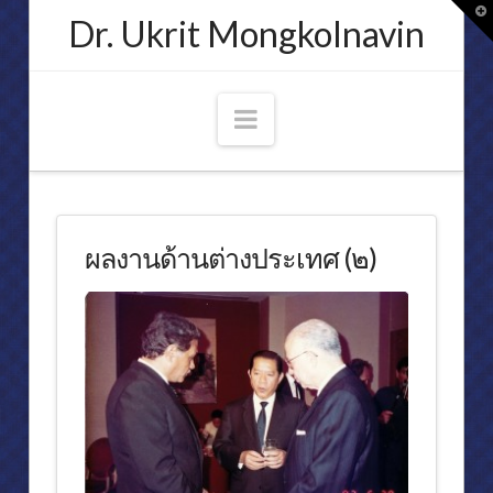
T
Dr. Ukrit Mongkolnavin
t
W
Navigation
ประวัติ
ศาสตราจารย์ ดร.อุกฤษ มงคลนาวิน
ผลงานด้านต่างประเทศ (๒)
ความเชื่อมั่นของข้าพเจ้า
ประกาศนียบัตรเครื่องราชอิสริยาภรณ์และเหรียญสดุดี
คำกราบบังคมทูลประกาศเกียรติคุณ
คณบดีคณะนิติศาสตร์ จุฬาลงกรณ์มหาวิทยาลัย
การเมือง
พระอัจฉริยภาพทางกฎหมายของพระบาทสมเด็จพระปรมินทรมหาภูมิพลอ