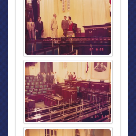
วัตถุประสงค์ในการก่อสร้างตึก สก.
ทรงวางศิลาฤกษ์ “ตึก สก.”
สมเด็จพระนางเจ้าฯพระราชทานเหรียญ สก.สดุดี
สมเด็จพระเทพฯทรงเทปูนปิดงานโครงสร้าง ตึก สก.
ห้องประชุม”มงคลนาวิน”
พีระยานุเคราะห์มูลนิธิ ในพระอุปถัมภ์ของสมเด็จพระศรีนครินทราบรมรา
มูลนิธิรับเสด็จฯ
พิธีเปิด พีระยา นาวิน
งานด้านเด็กเยาวชน มอบทุนการศึกษา
ศูนย์ผลิตผลิตภัณฑ์
สถานรับเลี้ยงเด็กปฐมวัยพีระยานาวิน ศูนย์พหลโยธิน ๔๗
สถานรับเลี้ยงเด็กปฐมวัยพีระยานาวิน ศูนย์ต่างๆ