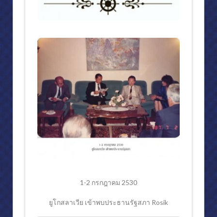
งานออกแบบ
กีฬา
ตำรากฎหมายและหนังสือ
E-BOOK
รางวัลอุกฤษ มงคลนาวิน ‘นิติศาสตร์เพื่อสังคม’
พระมหาคัมภีร์อัลกุรอาน
ไลฟ์สไตล์
ปรัชญานักบริหาร
หลักสำคัญในการดำรงชีวิต (๑)
หลักสำคัญในการดำรงชีวิต (๒)
1-2 กรกฎาคม 2530
กิจกรรม
ยูโกสลาเวีย เข้าพบประธานรัฐสภา Rosik