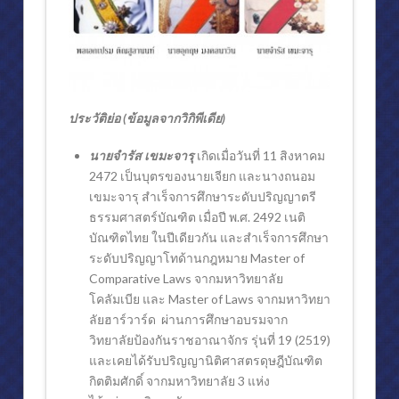
งานออกแบบ
กีฬา
ตำรากฎหมายและหนังสือ
ประวัติย่อ (ข้อมูลจากวิกิพีเดีย)
E-BOOK
นายจำรัส เขมะจารุ
เกิดเมื่อวันที่ 11 สิงหาคม
รางวัลอุกฤษ มงคลนาวิน ‘นิติศาสตร์เพื่อสังคม’
2472 เป็นบุตรของนายเจียก และนางถนอม
พระมหาคัมภีร์อัลกุรอาน
เขมะจารุ สำเร็จการศึกษาระดับปริญญาตรี
ธรรมศาสตร์บัณฑิต เมื่อปี พ.ศ. 2492 เนติ
ไลฟ์สไตล์
บัณฑิตไทย ในปีเดียวกัน และสำเร็จการศึกษา
ระดับปริญญาโทด้านกฎหมาย Master of
ปรัชญานักบริหาร
Comparative Laws จากมหาวิทยาลัย
หลักสำคัญในการดำรงชีวิต (๑)
โคลัมเบีย และ Master of Laws จากมหาวิทยา
ลัยฮาร์วาร์ด ผ่านการศึกษาอบรมจาก
หลักสำคัญในการดำรงชีวิต (๒)
วิทยาลัยป้องกันราชอาณาจักร รุ่นที่ 19 (2519)
และเคยได้รับปริญญานิติศาสตรดุษฎีบัณฑิต
กิจกรรม
กิตติมศักดิ์ จากมหาวิทยาลัย 3 แห่ง