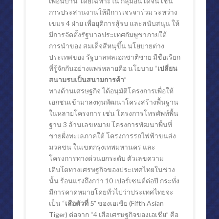
เพื่อนบ้าน โดยเฉพาะใน กลุ่มอินโดจีน เช่น
การประสานงานให้มีการเจรจาร่วม ระหว่าง
เขมร 4 ฝ่าย เพื่อยุติการสู้รบ และสนับสนุน ให้
มีการจัดตั้งรัฐบาลประเทศกัมพูชาภายใต้
การนำของ สมเด็จสีหนุขึ้น นโยบายต่าง
ประเทศของ รัฐบาลพลเอกชาติชาย มีชื่อเรียก
ที่รู้จักกันอย่างแพร่หลายคือ นโยบาย “
เปลี่ยน
สนามรบเป็นสนามการค้า
”
ทางด้านเศรษฐกิจ ได้อนุมัติโครงการเพื่อให้
เอกชนเข้ามาลงทุนพัฒนาโครงสร้างพื้นฐาน
ในหลายโครงการ เช่น โครงการโทรศัพท์พื้น
ฐาน 3 ล้านเลขหมาย โครงการพัฒนาพื้นที่
ชายฝั่งทะเลภาคใต้ โครงการรถไฟฟ้าขนส่ง
มวลชน ในเขตกรุงเทพมหานคร และ
โครงการทางด่วนยกระดับ ตัวเลขความ
เติบโตทางเศรษฐกิจของประเทศไทยในช่วง
นั้น ร้อนแรงถึงกว่า 10 เปอร์เซนต์ต่อปี กระทั่ง
มีการคาดหมายโดยทั่วไปว่าประเทศไทยจะ
เป็น “
เสือตัวที่ 5
” ของเอเชีย (Fifth Asian
Tiger) ต่อจาก “4 เสือเศรษฐกิจของเอเชีย” คือ