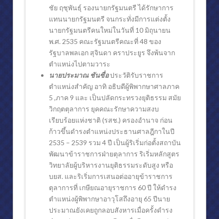
ชัย ฤชุพันธุ์ รองนายกรัฐมนตรี ได้รักษาการ
แทนนายกรัฐมนตรี จนกระทั่งมีการแต่งตั้ง
นายกรัฐมนตรีคนใหม่ในวันที่ 10 มิถุนายน
พ.ศ. 2535 คณะรัฐมนตรีคณะที่ 48 ของ
รัฐบาลพลเอก สุจินดา คราประยูร จึงพ้นจาก
ตำแหน่งไปตามวาระ
นายประมาณ ชันซื่อ
ประวัติรับราชการ
ตำแหน่งสำคัญ อาทิ อธิบดีผู้พิพากษาศาลภาค
5 ,ภาค 9 และ เป็นปลัดกระทรวงยุติธรรม สมัย
วิกฤตตุลาการ ยุคคณะรักษาความสงบ
เรียบร้อยแห่งชาติ (รสช.) ครองอำนาจ ก่อน
ก้าวขึ้นดำรงตำแหน่งประธานศาลฎีกาในปี
2535 – 2539 รวม 4 ปี เป็นผู้ริเริ่มก่อตั้งสถาบัน
พัฒนาข้าราชการฝ่ายตุลาการ ริเริ่มหลักสูตร
วิทยาลัยผู้บริหารงานยุติธรรมระดับสูง หรือ
บยส. และริเริ่มการเสนอต่ออายุข้าราชการ
ตุลาการที่ เกษียณอายุราชการ 60 ปี ให้ดำรง
ตำแหน่งผู้พิพากษาอาวุโสถึงอายุ 65 ปีนาย
ประมาณยังเคยถูกลอบสังหารเมื่อครั้งดำรง