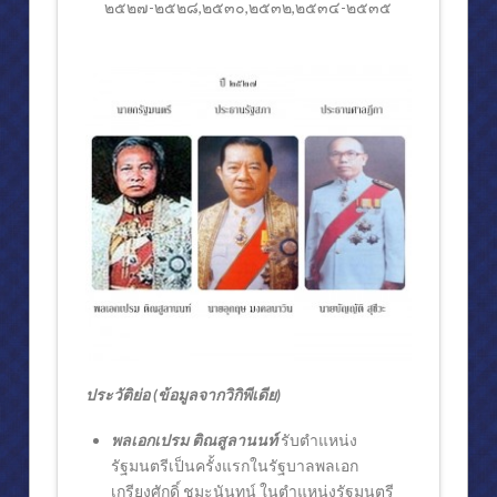
๒๕๒๗-๒๕๒๘,๒๕๓๐,๒๕๓๒,๒๕๓๔-๒๕๓๕
รัฐพิธีเปิดสมัยประชุมสามัญประจำปีสมัยแรกของรัฐสภา ๔ สิงหาคม ๒๕๒
คำถวายพระพรชัยมงคล ๕ ธันวาคม ๒๕๓๐
พระราชพิธีรัชมังคลาภิเษก วันที่ ๕ กรกฎาคม ๒๕๓๑
สมเด็จพระเทพฯเสด็จห้องประชุมสภานิติบัญญัติแห่งชาติ
ราชกิจจานุเบกษา
สรุปงานด้านรัฐสภา
สภาปฏิรูปการปกครองแผ่นดิน ๒๕๒๐
การประชุมสหภาพรัฐสภา ครั้งที่ ๗๘
ผลงานด้านต่างประเทศ
ประวัติย่อ (ข้อมูลจากวิกิพีเดีย)
ผลงานด้านต่างประเทศ (๒)
พลเอกเปรม ติณสูลานนท์
รับตำแหน่ง
รายนามนายกรัฐมนตรี,ประธานรัฐสภาและประธานศาลฎีกา
รัฐมนตรีเป็นครั้งแรกในรัฐบาลพลเอก
เกรียงศักดิ์ ชมะนันทน์ ในตำแหน่งรัฐมนตรี
การดำรงตำแหน่งสำคัญ