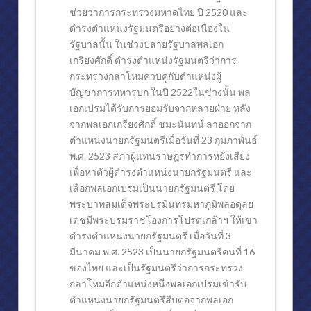
ช่วยว่าการกระทรวงมหาดไทย ปี 2520 และ
วิชาชีพ
ดำรงตำแหน่งรัฐมนตรีอย่างต่อเนื่องใน
รัฐบาลนั้น ในช่วงปลายรัฐบาลพลเอก
สมเด็จพระเทพฯเสด็จสำนักกฎหมาย
เกรียงศักดิ์ ดำรงตำแหน่งรัฐมนตรีว่าการ
กระทรวงกลาโหม
ควบคู่กับตำแหน่งผู้
“พระองค์ภา” ทรงฝึกงานทนายความ
บัญชาการทหารบก ในปี 2522ในช่วงนั้น พล
ประวัติการก่อตั้งสำนักกฎหมาย
เอกเปรมได้รับการยอมรับจากหลายฝ่าย หลัง
จากพลเอกเกรียงศักดิ์ ชมะนันทน์ ลาออกจาก
การสัมมนาทางวิชาการ
ตำแหน่งนายกรัฐมนตรีเมื่อวันที่ 23 กุมภาพันธ์
พ.ศ. 2523 สภาผู้แทนราษฎรทำการหยั่งเสียง
งาน “แนะนำสารานุกรมกฎหมายแพ่งและพาณิชย์” ฯลฯ
เพื่อหาตัวผู้ดำรงตำแหน่งนายกรัฐมนตรี และ
บุคคลสำคัญเยือนสำนักงาน
เลือกพลเอกเปรมเป็นนายกรัฐมนตรี โดย
พระบาทสมเด็จพระปรมินทรมหาภูมิพลอดุลย
กิจกรรมต่าง ๆ
เดชมีพระบรมราชโองการโปรดเกล้าฯ ให้เขา
สังคมสงเคราะห์
ดำรงตำแหน่งนายกรัฐมนตรี เมื่อวันที่ 3
มีนาคม พ.ศ. 2523 เป็นนายกรัฐมนตรีคนที่ 16
ตึก สก.โรงพยาบาลจุฬาลงกรณ์ ในพระบรมราชูปถัมภ์ สภากาชาดไทย
ของไทย และเป็นรัฐมนตรีว่าการกระทรวง
กลาโหมอีกตำแหน่งหนึ่งพลเอกเปรมเข้ารับ
ความเป็นมาของโครงการก่อสร้างตึก สก.
ตำแหน่งนายกรัฐมนตรีสืบต่อจากพลเอก