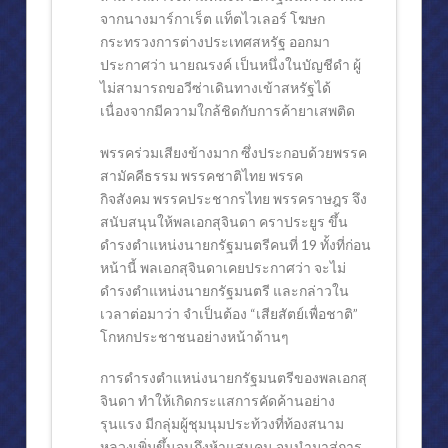
จากนางมาร์กาเร็ต แท็ตไวเลอร์ โฆษก
กระทรวงการต่างประเทศสหรัฐ ออกมา
ประกาศว่า นายณรงค์ เป็นหนึ่งในบัญชีดำ ผู้
ไม่สามารถขอวีซ่าเดินทางเข้าสหรัฐได้
เนื่องจากมีความใกล้ชิดกับการค้ายาเสพติด
พรรคร่วมเสียงข้างมาก ซึ่งประกอบด้วยพรรค
สามัคคีธรรม พรรคชาติไทย พรรค
กิจสังคม พรรคประชากรไทย พรรคราษฎร จึง
สนับสนุนให้พลเอกสุจินดา คราประยูร ขึ้น
ดำรงตำแหน่งนายกรัฐมนตรีคนที่ 19 ทั้งที่ก่อน
หน้านี้ พลเอกสุจินดาเคยประกาศว่า จะไม่
ดำรงตำแหน่งนายกรัฐมนตรี และกล่าวใน
เวลาต่อมาว่า จำเป็นต้อง “เสียสัตย์เพื่อชาติ”
โกหกประชาชนอย่างหน้าด้านๆ
การดำรงตำแหน่งนายกรัฐมนตรีของพลเอกสุ
จินดา ทำให้เกิดกระแสการคัดค้านอย่าง
รุนแรง มีกลุ่มผู้ชุมนุมประท้วงที่ท้องสนาม
หลวงเพิ่มขึ้นจนถึงห้าแสนคน จนนำมาสู่การ