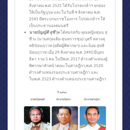
สถานรับเลี้ยงเด็กปฐมวัยพีระยานาวินศูนย์ต่างๆ (๒)
สิงหาคม พ.ศ. 2531 ได้รับโปรดเกล้าฯ ยกย่อง
ให้เป็นรัฐบุรุษ และในวันที่ 4 สิงหาคม พ.ศ.
โรงเรียนตำรวจตระเวนชายแดนพีระยานุเคราะห์ทั้ง ๔ แห่ง
2541 มีพระบรมราชโองการ โปรดเกล้าฯ ให้
เป็นประธานองคมนตรี
กิจกรรมและโครงการต่างๆ
นายบัญญัติ สุชีวะ
ได้สมรสกับ คุณหญิงสุมน สุ
ศาสนา
ชีวะ (นามสกุลเดิม สุนทรารชุน) บุตรี หลวงสุ
ทธินัยนฤวาท (อดีตผู้พิพากษา) และน้อย สุทธิ
พระบาทสมเด็จพระเจ้าอยู่หัวฯ เสด็จวัดถ้ำสิงโตทอง
นัยนฤวาท เมื่อ 29 สิงหาคม พ.ศ. 2490 มีบุตร
ธิดา รวม 5 คน ในปีพ.ศ. 2517 ดำรงตำแหน่งผู้
ศาสนสถาน (๑)
พิพากษาหัวหน้าคณะในศาลฎีกา,พ.ศ. 2520
ศาสนสถาน (๒)
ดำรงตำแหน่งรองประธานศาลฎีกา และ
ในพ.ศ. 2523 ดำรงตำแหน่งประธานศาลฎีกา
พิพิธภัณฑ์
พิพิธภัณฑ์สักทอง
ความเป็นมาของพิพิธภัณฑ์สักทอง
การจัดแสดงภายในพิพิธภัณฑ์สักทอง
การจัดแสดงภายในพิพิธภัณฑ์สักทอง (๒)