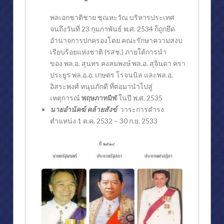
พลเอกชาติชาย ชุณหะวัณ บริหารประเทศ
จนถึงวันที่ 23 กุมภาพันธ์ พ.ศ. 2534 ก็ถูกยึด
อำนาจการปกครองโดย คณะรักษาความสงบ
เรียบร้อยแห่งชาติ (รสช.) ภายใต้การนำ
ของ พล.อ. สุนทร คงสมพงษ์ พล.อ. สุจินดา ครา
ประยูร พล.อ.อ. เกษตร โรจนนิล และพล.อ.
อิสระพงศ์ หนุนภักดี ที่ต่อมานำไปสู่
เหตุการณ์
พฤษภาทมิฬ
ในปี พ.ศ. 2535
นายอำนัคฆ์ คล้ายสังข์
วาระการดำรง
ตำแหน่ง 1 ต.ค. 2532 – 30 ก.ย. 2533