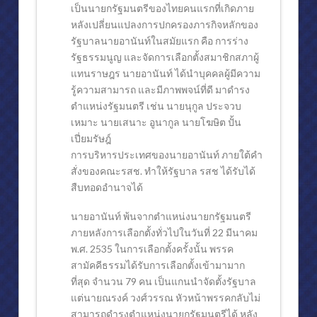
เป็นนายกรัฐมนตรีของไทยคนแรกที่เกิดภาย
หลังเปลี่ยนแปลงการปกครองภารกิจหลักของ
รัฐบาลนายอานันท์ในสมัยแรก คือ การร่าง
รัฐธรรมนูญ และจัดการเลือกตั้งสมาชิกสภาผู้
แทนราษฎร นายอานันท์ ได้นำบุคคลผู้มีความ
รู้ความสามารถ และมีภาพพจน์ที่ดี มาดำรง
ตำแหน่งรัฐมนตรี เช่น นายนุกูล ประจวบ
เหมาะ นายเสนาะ อูนากูล นายโฆษิต ปั้น
เปี่ยมรัษฎ์
การบริหารประเทศของนายอานันท์ ภายใต้คำ
สั่งของคณะรสช. ทำให้รัฐบาล รสช ได้รับได้
สืบทอดอำนาจได้
นายอานันท์ พ้นจากตำแหน่งนายกรัฐมนตรี
ภายหลังการเลือกตั้งทั่วไปในวันที่ 22 มีนาคม
พ.ศ. 2535 ในการเลือกตั้งครั้งนั้น พรรค
สามัคคีธรรมได้รับการเลือกตั้งเข้ามามาก
ที่สุด จำนวน 79 คน เป็นแกนนำจัดตั้งรัฐบาล
แต่นายณรงค์ วงศ์วรรณ หัวหน้าพรรคกลับไม่
สามารถดำรงตำแหน่งนายกรัฐมนตรีได้ หลัง