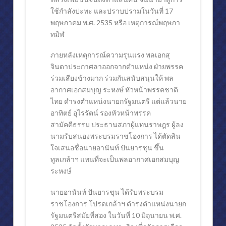
ใช้กำลังปะทะ และปราบปรามในวันที่ 17
พฤษภาคม พ.ศ. 2535 หรือ เหตุการณ์พฤษภา
ทมิฬ
ภายหลังเหตุการณ์ความรุนแรง พลเอกสุ
จินดาประกาศลาออกจากตำแหน่ง ฝ่ายพรรค
ร่วมเสียงข้างมาก ร่วมกันสนับสนุนให้ พล
อากาศเอกสมบุญ ระหงษ์ หัวหน้าพรรคชาติ
ไทย ดำรงตำแหน่งนายกรัฐมนตรี แต่แล้วนาย
อาทิตย์ อุไรรัตน์ รองหัวหน้าพรรค
สามัคคีธรรม ประธานสภาผู้แทนราษฎร ผู้ลง
นามรับสนองพระบรมราชโองการ ได้ตัดสิน
ใจเสนอชื่อนายอานันท์ ปันยารชุน ขึ้น
ทูลเกล้าฯ แทนที่จะเป็นพลอากาศเอกสมบุญ
ระหงษ์
นายอานันท์ ปันยารชุน ได้รับพระบรม
ราชโองการ โปรดเกล้าฯ ดำรงตำแหน่งนายก
รัฐมนตรีสมัยที่สอง ในวันที่ 10 มิถุนายน พ.ศ.