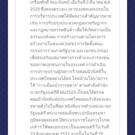
วัตถุประสงค์ในการก่อสร้างตึก สก.
เกรียงศักดิ์ ชมะนันทน์ เมื่อวันที่ 3 มีนาคม พ.ศ.
2523 ซึ่งตลอดระยะเวลาของพลเอกเปรมใน
ทรงวางศิลาฤกษ์ “ตึก สก.”
การบริหารประเทศได้มีผลงานสำคัญมากมาย
เช่น การปรับปรุงประมวลกฎหมายรัษฎากร
สมเด็จพระนางเจ้าฯพระราชทานเหรียญ สก.สดุดี
และกฎหมายสรรพสินค้า เพื่อให้เกิดความเป็น
สมเด็จพระเทพฯทรงเทปูนปิดงานโครงสร้าง ตึก สก.
ธรรมแก่สังคม การสร้างงานตามโครงการ
สร้างงานในชนบท (กสช.) การจัดตั้งคณะ
ห้องประชุม”มงคลนาวิน”
กรรมการร่วมภาครัฐบาล และเอกชน (กรอ.)
เพื่อส่งเสริมบทบาททางการค้าและการลงทุน
พีระยานุเคราะห์มูลนิธิ ในพระอุปถัมภ์ของสมเด็จพระศรีนครินทราบรมรา
ของภาคเอกชนภายในประเทศ การดำเนิน
มูลนิธิรับเสด็จฯ
การปราบปรามผู้ก่อการร้ายคอมมิวนิสต์ใน
ประเทศไทยอย่างได้ผล โดยนำนโยบายการ
พิธีเปิด พีระยา นาวิน
ใช้ “การเมืองนำการทหาร” ตามคำสั่งสำนัก
นายกรัฐมนตรีที่ 66/2523 เป็นผลให้พรรค
งานด้านเด็กเยาวชน มอบทุนการศึกษา
คอมมิวนิสต์แห่งประเทศไทยอ่อนกำลังลงและ
ศูนย์ผลิตผลิตภัณฑ์
สลายตัวไปในที่สุด หลังพ้นจากตำแหน่งนายก
รัฐมนตรี พระบาทสมเด็จพระปรมินทรมหา
สถานรับเลี้ยงเด็กปฐมวัยพีระยานาวิน ศูนย์พหลโยธิน ๔๗
ภูมิพลอดุลยเดช มีพระบรมราชโองการโปรด
เกล้าฯ ให้พลเอกเปรม เป็นองคมนตรี ในวันที่
สถานรับเลี้ยงเด็กปฐมวัยพีระยานาวิน ศูนย์ต่างๆ
23 สิงหาคม พ.ศ. 2531 จากนั้นในวันที่ 29