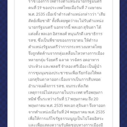
ราชโองการให้ดำรงตำแหน่งนายกรัฐมนตรี
คนที่ 19 ของประเทศไทยเมื่อวันที่ 7 เมษายน
พ.ศ. 2535 เมื่อเข้าดำรงตำแหน่งกล่าวว่า “เสีย
สัตย์เพื่อชาติ” ทั้งที่เคยพูดว่าจะไม่รับตำแหน่ง
นายกรัฐมนตรี นอกจากนี้ พลเอก สุจินดา ได้
แต่งตั้ง พลเอก อิสรพงศ์ หนุนภักดี เลขาธิการ
รสช. ซึ่งเป็นพี่ชายของภรรยาตน ให้ดำรง
ตำแหน่งรัฐมนตรีว่าการกระทรวงมหาดไทย
จึงถูกคัดค้านจากกลุ่มเคลื่อนไหวทางการเมือง
หลายกลุ่ม ร้อยตรี ฉลาด วรฉัตร อดอาหาร
ประท้วง และพลตรี จำลอง ศรีเมือง เป็นผู้นำ
การชุมนุมของประชาชนเพื่อเรียกร้องให้พล
เอกสุจินดาลาออก เนื่องจากเป็นการสืบทอด
อำนาจเผด็จการ รสช. จนกระทั่งเกิด
เหตุการณ์ไม่สงบภายในประเทศ หรือพฤษภา
ทมิฬ ขึ้นระหว่างวันที่ 17 พฤษภาคม ถึง 20
พฤษภาคม พ.ศ. 2535 พลเอก สุจินดา จึงลาออก
จากตำแหน่งเมื่อวันที่ 24 พฤษภาคม พ.ศ. 2535
เพื่อให้การแก้ไขรัฐธรรมนูญเป็นไปโดยอิสระ
และเพื่อแสดงความรับผิดชอบทางการเมืองมี