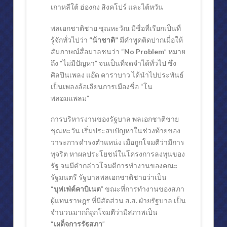
เกาหลีใต้ ฮ่องกง สิงคโปร์ และไต้หวัน
พลเอกชาติชาย ชุณหะวัณ มีชื่อที่เรียกเป็นที่
รู้จักทั่วไปว่า
“น้าชาติ”
มีคำพูดติดปากเมื่อให้
สัมภาษณ์สื่อมวลชนว่า “
No Problem
” หมาย
ถึง “ไม่มีปัญหา” จนเป็นที่จดจำได้ทั่วไป ซึ่ง
ศิลปินเพลง แอ๊ด คาราบาว ได้นำไปประพันธ์
เป็นเพลงล้อเลียนการเมืองชื่อ “โน
พลอมแพลม”
การบริหารงานของรัฐบาล พลเอกชาติชาย
ชุณหะวัน เริ่มประสบปัญหาในช่วงท้ายของ
วาระการดำรงตำแหน่ง เมื่อถูกโจมตีว่ามีการ
ทุจริต หาผลประโยชน์ในโครงการลงทุนของ
รัฐ จนมีคำกล่าวโจมตีการทำงานของคณะ
รัฐมนตรี รัฐบาลพลเอกชาติชายว่าเป็น
“
บุฟเฟ่ต์คาบิเนต
” ขณะที่การทำงานของสภา
ผู้แทนราษฎร ที่มีสัดส่วน ส.ส. ฝ่ายรัฐบาล เป็น
จำนวนมากก็ถูกโจมตีว่ามีสภาพเป็น
“
เผด็จการรัฐสภา
”