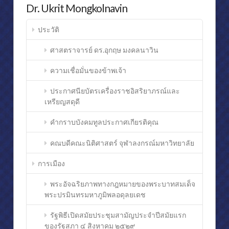
Dr. Ukrit Mongkolnavin
นายก
รัฐมนตรี,ประธาน
ประวัติ
รัฐสภา
ศาสตราจารย์ ดร.อุกฤษ มงคลนาวิน
และ
ประธาน
ความเชื่อมั่นของข้าพเจ้า
ศาล
ประกาศนียบัตรเครื่องราชอิสริยาภรณ์และ
ฎีกา
เหรียญสดุดี
08.25.2014
คำกราบบังคมทูลประกาศเกียรติคุณ
คณบดีคณะนิติศาสตร์ จุฬาลงกรณ์มหาวิทยาลัย
การเมือง
พระอัจฉริยภาพทางกฎหมายของพระบาทสมเด็จ
พระปรมินทรมหาภูมิพลอดุลยเดช
รัฐพิธีเปิดสมัยประชุมสามัญประจำปีสมัยแรก
ของรัฐสภา ๔ สิงหาคม ๒๕๒๙