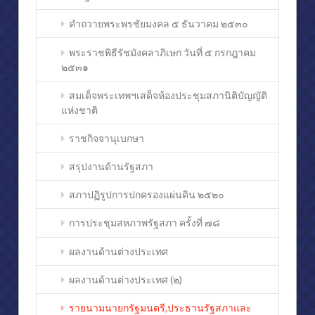
คำถวายพระพรชัยมงคล ๕ ธันวาคม ๒๕๓๐
พระราชพิธีรัชมังคลาภิเษก วันที่ ๕ กรกฎาคม
๒๕๓๑
สมเด็จพระเทพฯเสด็จห้องประชุมสภานิติบัญญัติ
แห่งชาติ
ราชกิจจานุเบกษา
สรุปงานด้านรัฐสภา
สภาปฏิรูปการปกครองแผ่นดิน ๒๕๒๐
การประชุมสหภาพรัฐสภา ครั้งที่ ๗๘
ผลงานด้านต่างประเทศ
ผลงานด้านต่างประเทศ (๒)
รายนามนายกรัฐมนตรี,ประธานรัฐสภาและ