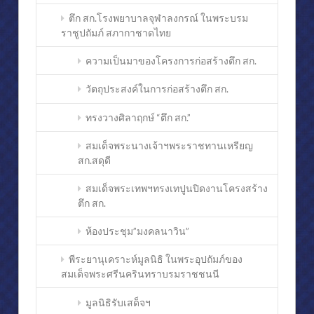
ตึก สก.โรงพยาบาลจุฬาลงกรณ์ ในพระบรม
ราชูปถัมภ์ สภากาชาดไทย
ความเป็นมาของโครงการก่อสร้างตึก สก.
วัตถุประสงค์ในการก่อสร้างตึก สก.
ทรงวางศิลาฤกษ์ “ตึก สก.”
สมเด็จพระนางเจ้าฯพระราชทานเหรียญ
สก.สดุดี
สมเด็จพระเทพฯทรงเทปูนปิดงานโครงสร้าง
ตึก สก.
ห้องประชุม”มงคลนาวิน”
พีระยานุเคราะห์มูลนิธิ ในพระอุปถัมภ์ของ
สมเด็จพระศรีนครินทราบรมราชชนนี
มูลนิธิรับเสด็จฯ