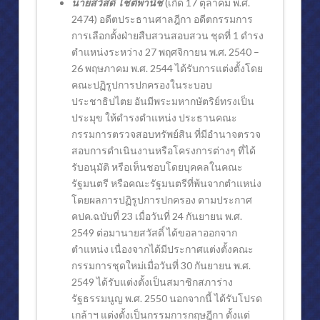
นายสวัสดิ์ โชติพานิช
(เกิด 17 ตุลาคม พ.ศ.
2474) อดีตประธานศาลฎีกา อดีตกรรมการ
การเลือกตั้ง
ฝ่ายสืบสวนสอบสวน ชุดที่ 1 ดำรง
ตำแหน่งระหว่าง 27 พฤศจิกายน พ.ศ. 2540 –
26 พฤษภาคม พ.ศ. 2544 ได้รับการแต่งตั้งโดย
คณะปฏิรูปการปกครองในระบอบ
ประชาธิปไตย อันมีพระมหากษัตริย์ทรงเป็น
ประมุข ให้ดำรงตำแหน่ง ประธานคณะ
กรรมการตรวจสอบทรัพย์สิน ที่มีอำนาจตรวจ
สอบการดำเนินงานหรือโครงการต่างๆ ที่ได้
รับอนุมัติ หรือเห็นชอบโดยบุคคลในคณะ
รัฐมนตรี หรือคณะรัฐมนตรีที่พ้นจากตำแหน่ง
โดยผลการปฏิรูปการปกครอง ตามประกาศ
คปค.ฉบับที่ 23 เมื่อวันที่ 24 กันยายน พ.ศ.
2549 ต่อมานายสวัสดิ์ ได้ขอลาออกจาก
ตำแหน่ง เนื่องจากได้มีประกาศแต่งตั้งคณะ
กรรมการชุดใหม่เมื่อวันที่ 30 กันยายน พ.ศ.
2549 ได้รับแต่งตั้งเป็นสมาชิกสภาร่าง
รัฐธรรมนูญ พ.ศ. 2550 นอกจากนี้ ได้รับโปรด
เกล้าฯ แต่งตั้งเป็นกรรมการกฤษฎีกา ตั้งแต่