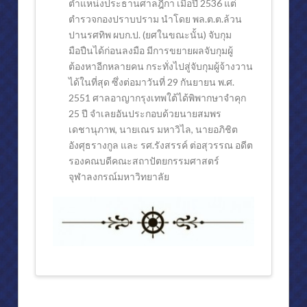
ตำแหน่งประธานศาลฎีกา เมื่อปี 2536 แต่
ตำรวจกองปราบปราม นำโดย พล.ต.ต.ล้วน
ปานรศทิพ ผบก.ป. (ยศในขณะนั้น) จับกุม
มือปืนได้ก่อนลงมือ มีการขยายผลจับกุมผู้
ต้องหาอีกหลายคน กระทั่งไปสู่จับกุมผู้จ้างวาน
ได้ในที่สุด ซึ่งต่อมาวันที่ 29 กันยายน พ.ศ.
2551 ศาลอาญากรุงเทพใต้ได้พิพากษาจำคุก
25 ปี จำเลยอันประกอบด้วยนายสมพร
เดชานุภาพ, นายเณร มหาวิไล, นายอภิชิต
อังศุธรางกูล และ รศ.รังสรรค์ ต่อสุวรรณ อดีต
รองคณบดีคณะสถาปัตยกรรมศาสตร์
จุฬาลงกรณ์มหาวิทยาลัย
ราย
admin
นาม