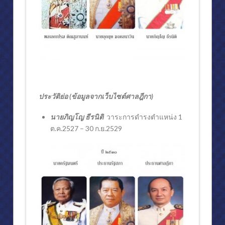
การจัดแสดงภายในพิพิธภัณฑ์สักทอง (๓)
การจัดแสดงภายในพิพิธภัณฑ์สักทอง (๔)
หุ่นขี้ผึ้ง (ไฟเบอร์กลาส)
พิพิธภัณฑ์มงคลนาวิน
“มงคลนาวิน” นามสกุลพระราชทาน ครบหนึ่งร้อยปี
ประวัติย่อ (ข้อมูลจากเว็บไซต์ศาลฎีกา)
ประวัติต้นสกุล “มงคลนาวิน”
นายภิญโญ ธีรนิติ
วาระการดำรงตำแหน่ง 1
การจัดแสดงภายใน ชั้นแรก
ต.ค.2527 – 30 ก.ย.2529
การจัดแสดงภายใน ชั้นสอง
บรรยากาศ วัดถ้ำสิงโตทอง จ.ราชบุรี
หุ่นขี้ผึ้ง (ไฟเบอร์กลาส)
งานอดิเรก
งานประพันธ์เพลง