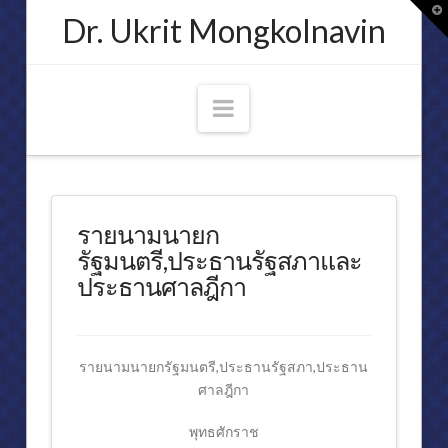
T
Dr. Ukrit Mongkolnavin
t
W
Navigation
ประวัติ
ศาสตราจารย์ ดร.อุกฤษ มงคลนาวิน
รายนามนายก
ความเชื่อมั่นของข้าพเจ้า
รัฐมนตรี,ประธานรัฐสภาและ
ประธานศาลฎีกา
ประกาศนียบัตรเครื่องราชอิสริยาภรณ์และเหรียญสดุดี
คำกราบบังคมทูลประกาศเกียรติคุณ
คณบดีคณะนิติศาสตร์ จุฬาลงกรณ์มหาวิทยาลัย
รายนามนายกรัฐมนตรี,ประธานรัฐสภา,ประธาน
ศาลฎีกา
การเมือง
พุทธศักราช
พระอัจฉริยภาพทางกฎหมายของพระบาทสมเด็จพระปรมินทรมหาภูมิพลอ