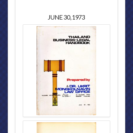
รัฐพิธีเปิดสมัยประชุมสามัญประจำปีสมัยแรกของรัฐสภา ๔ สิงหาคม ๒๕๒
JUNE 30, 1973
คำถวายพระพรชัยมงคล ๕ ธันวาคม ๒๕๓๐
พระราชพิธีรัชมังคลาภิเษก วันที่ ๕ กรกฎาคม ๒๕๓๑
สมเด็จพระเทพฯเสด็จห้องประชุมสภานิติบัญญัติแห่งชาติ
ราชกิจจานุเบกษา
สรุปงานด้านรัฐสภา
สภาปฏิรูปการปกครองแผ่นดิน ๒๕๒๐
การประชุมสหภาพรัฐสภา ครั้งที่ ๗๘
ผลงานด้านต่างประเทศ
ผลงานด้านต่างประเทศ (๒)
รายนามนายกรัฐมนตรี,ประธานรัฐสภาและประธานศาลฎีกา
การดำรงตำแหน่งสำคัญ