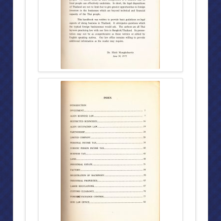
วัตถุประสงค์ในการก่อสร้างตึก สก.
ทรงวางศิลาฤกษ์ “ตึก สก.”
สมเด็จพระนางเจ้าฯพระราชทานเหรียญ สก.สดุดี
สมเด็จพระเทพฯทรงเทปูนปิดงานโครงสร้าง ตึก สก.
ห้องประชุม”มงคลนาวิน”
พีระยานุเคราะห์มูลนิธิ ในพระอุปถัมภ์ของสมเด็จพระศรีนครินทราบรมรา
มูลนิธิรับเสด็จฯ
พิธีเปิด พีระยา นาวิน
งานด้านเด็กเยาวชน มอบทุนการศึกษา
ศูนย์ผลิตผลิตภัณฑ์
สถานรับเลี้ยงเด็กปฐมวัยพีระยานาวิน ศูนย์พหลโยธิน ๔๗
สถานรับเลี้ยงเด็กปฐมวัยพีระยานาวิน ศูนย์ต่างๆ