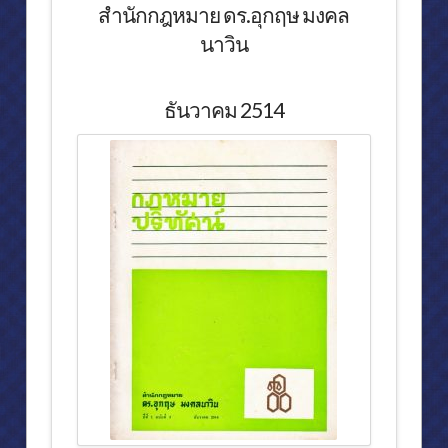
สำนักกฎหมาย ดร.อุกฤษ มงคล
การจัดแสดงภายในพิพิธภัณฑ์สักทอง (๓)
นาวิน
การจัดแสดงภายในพิพิธภัณฑ์สักทอง (๔)
หุ่นขี้ผึ้ง (ไฟเบอร์กลาส)
ธันวาคม 2514
พิพิธภัณฑ์มงคลนาวิน
“มงคลนาวิน” นามสกุลพระราชทาน ครบหนึ่งร้อยปี
ประวัติต้นสกุล “มงคลนาวิน”
การจัดแสดงภายใน ชั้นแรก
การจัดแสดงภายใน ชั้นสอง
บรรยากาศ วัดถ้ำสิงโตทอง จ.ราชบุรี
หุ่นขี้ผึ้ง (ไฟเบอร์กลาส)
งานอดิเรก
งานประพันธ์เพลง