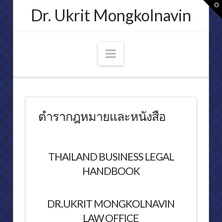
T
Dr. Ukrit Mongkolnavin
t
W
Navigation
ประวัติ
ศาสตราจารย์ ดร.อุกฤษ มงคลนาวิน
ตำรากฎหมายและหนังสือ
ความเชื่อมั่นของข้าพเจ้า
ประกาศนียบัตรเครื่องราชอิสริยาภรณ์และเหรียญสดุดี
THAILAND BUSINESS LEGAL
คำกราบบังคมทูลประกาศเกียรติคุณ
HANDBOOK
คณบดีคณะนิติศาสตร์ จุฬาลงกรณ์มหาวิทยาลัย
การเมือง
DR.UKRIT MONGKOLNAVIN
LAW OFFICE
พระอัจฉริยภาพทางกฎหมายของพระบาทสมเด็จพระปรมินทรมหาภูมิพลอ