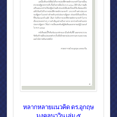
หลากหลายแนวคิด ดร.อุกฤษ
มงคลนาวิน เล่ม ๕