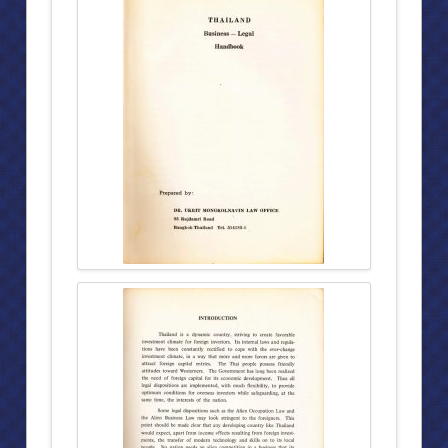
วิชาชีพ
สมเด็จพระเทพฯเสด็จสำนักกฎหมาย
“พระองค์ภา” ทรงฝึกงานทนายความ
ประวัติการก่อตั้งสำนักกฎหมาย
การสัมมนาทางวิชาการ
งาน “แนะนำสารานุกรมกฎหมายแพ่งและพาณิชย์” ฯลฯ
บุคคลสำคัญเยือนสำนักงาน
กิจกรรมต่าง ๆ
สังคมสงเคราะห์
ตึก สก.โรงพยาบาลจุฬาลงกรณ์ ในพระบรมราชูปถัมภ์ สภากาชาดไทย
ความเป็นมาของโครงการก่อสร้างตึก สก.