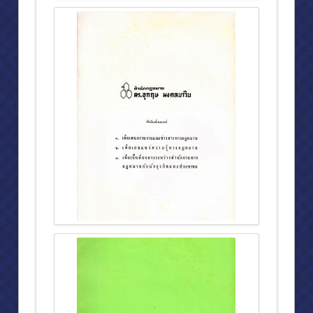
งานออกแบบ
กีฬา
ตำรากฎหมายและหนังสือ
E-BOOK
รางวัลอุกฤษ มงคลนาวิน ‘นิติศาสตร์เพื่อสังคม’
พระมหาคัมภีร์อัลกุรอาน
ไลฟ์สไตล์
ปรัชญานักบริหาร
หลักสำคัญในการดำรงชีวิต (๑)
หลักสำคัญในการดำรงชีวิต (๒)
กิจกรรม