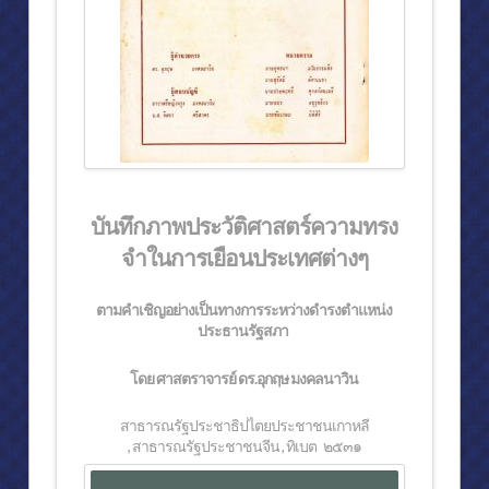
บันทึกภาพประวัติศาสตร์ความทรง
จำในการเยือนประเทศต่างๆ
ตามคำเชิญอย่างเป็นทางการระหว่างดำรงตำแหน่ง
ประธานรัฐสภา
โดย ศาสตราจารย์ ดร.อุกฤษ มงคลนาวิน
สาธารณรัฐประชาธิปไตยประชาชนเกาหลี
,
สาธารณรัฐประชาชนจีน ,
ทิเบต
๒๕๓๑