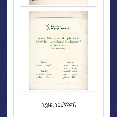
กฎหมายปริทัศน์