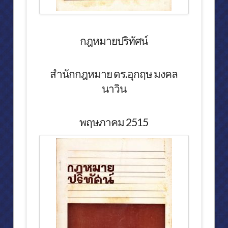
กฎหมายปริทัศน์
สำนักกฎหมาย ดร.อุกฤษ มงคล
นาวิน
พฤษภาคม 2515