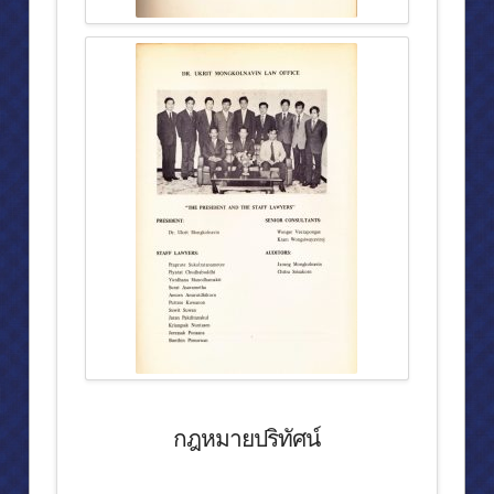
สถานรับเลี้ยงเด็กปฐมวัยพีระยานาวินศูนย์ต่างๆ (๒)
โรงเรียนตำรวจตระเวนชายแดนพีระยานุเคราะห์ทั้ง ๔ แห่ง
กิจกรรมและโครงการต่างๆ
ศาสนา
พระบาทสมเด็จพระเจ้าอยู่หัวฯ เสด็จวัดถ้ำสิงโตทอง
ศาสนสถาน (๑)
ศาสนสถาน (๒)
พิพิธภัณฑ์
พิพิธภัณฑ์สักทอง
ความเป็นมาของพิพิธภัณฑ์สักทอง
กฎหมายปริทัศน์
การจัดแสดงภายในพิพิธภัณฑ์สักทอง
การจัดแสดงภายในพิพิธภัณฑ์สักทอง (๒)