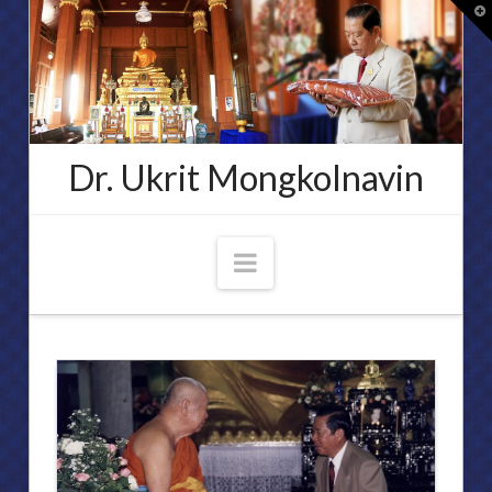
T
t
W
Dr. Ukrit Mongkolnavin
Navigation
ประวัติ
ศาสตราจารย์ ดร.อุกฤษ มงคลนาวิน
ความเชื่อมั่นของข้าพเจ้า
ประกาศนียบัตรเครื่องราชอิสริยาภรณ์และเหรียญสดุดี