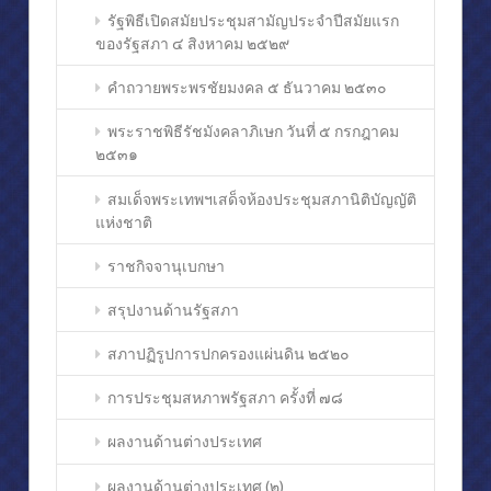
หลักสำคัญในการดำรงชีวิต (๑)
รัฐพิธีเปิดสมัยประชุมสามัญประจำปีสมัยแรก
ของรัฐสภา ๔ สิงหาคม ๒๕๒๙
หลักสำคัญในการดำรงชีวิต (๒)
คำถวายพระพรชัยมงคล ๕ ธันวาคม ๒๕๓๐
กิจกรรม
พระราชพิธีรัชมังคลาภิเษก วันที่ ๕ กรกฎาคม
๒๕๓๑
สมเด็จพระเทพฯเสด็จห้องประชุมสภานิติบัญญัติ
แห่งชาติ
ราชกิจจานุเบกษา
สรุปงานด้านรัฐสภา
สภาปฏิรูปการปกครองแผ่นดิน ๒๕๒๐
การประชุมสหภาพรัฐสภา ครั้งที่ ๗๘
ผลงานด้านต่างประเทศ
ผลงานด้านต่างประเทศ (๒)