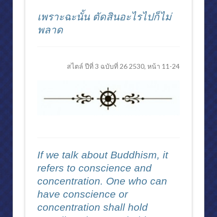
สังคมสงเคราะห์
เพราะฉะนั้น ตัดสินอะไรไปก็ไม่
พลาด
ตึก สก.โรงพยาบาลจุฬาลงกรณ์ ในพระบรมราชูปถัมภ์ สภากาชาดไทย
ความเป็นมาของโครงการก่อสร้างตึก สก.
สไตล์ ปีที่ 3 ฉบับที่ 26 2530, หน้า 11-24
วัตถุประสงค์ในการก่อสร้างตึก สก.
ทรงวางศิลาฤกษ์ “ตึก สก.”
สมเด็จพระนางเจ้าฯพระราชทานเหรียญ สก.สดุดี
สมเด็จพระเทพฯทรงเทปูนปิดงานโครงสร้าง ตึก สก.
ห้องประชุม”มงคลนาวิน”
If we talk about Buddhism, it
พีระยานุเคราะห์มูลนิธิ ในพระอุปถัมภ์ของสมเด็จพระศรีนครินทราบรมรา
refers to conscience and
มูลนิธิรับเสด็จฯ
concentration. One who can
have conscience or
พิธีเปิด พีระยา นาวิน
concentration shall hold
งานด้านเด็กเยาวชน มอบทุนการศึกษา