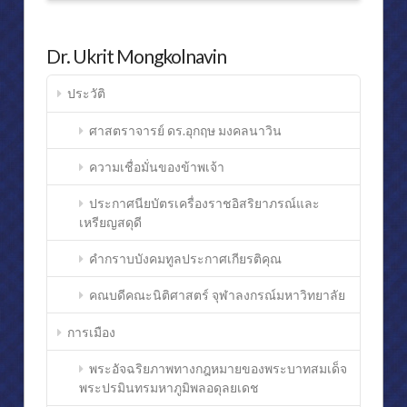
ด้าน
บรรยากาศ วัดถ้ำสิงโตทอง จ.ราชบุรี
admin
ศาสนา
08.12.2014
หุ่นขี้ผึ้ง (ไฟเบอร์กลาส)
Dr. Ukrit Mongkolnavin
งานอดิเรก
ประวัติ
งานประพันธ์เพลง
ศาสตราจารย์ ดร.อุกฤษ มงคลนาวิน
งานออกแบบ
ความเชื่อมั่นของข้าพเจ้า
กีฬา
ประกาศนียบัตรเครื่องราชอิสริยาภรณ์และ
ตำรากฎหมายและหนังสือ
เหรียญสดุดี
E-BOOK
คำกราบบังคมทูลประกาศเกียรติคุณ
รางวัลอุกฤษ มงคลนาวิน ‘นิติศาสตร์เพื่อสังคม’
คณบดีคณะนิติศาสตร์ จุฬาลงกรณ์มหาวิทยาลัย
พระมหาคัมภีร์อัลกุรอาน
การเมือง
ไลฟ์สไตล์
พระอัจฉริยภาพทางกฎหมายของพระบาทสมเด็จ
พระปรมินทรมหาภูมิพลอดุลยเดช
ปรัชญานักบริหาร