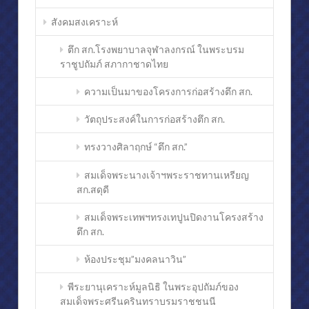
สังคมสงเคราะห์
ตึก สก.โรงพยาบาลจุฬาลงกรณ์ ในพระบรม
ราชูปถัมภ์ สภากาชาดไทย
ความเป็นมาของโครงการก่อสร้างตึก สก.
วัตถุประสงค์ในการก่อสร้างตึก สก.
ทรงวางศิลาฤกษ์ “ตึก สก.”
สมเด็จพระนางเจ้าฯพระราชทานเหรียญ
สก.สดุดี
สมเด็จพระเทพฯทรงเทปูนปิดงานโครงสร้าง
ตึก สก.
ห้องประชุม”มงคลนาวิน”
พีระยานุเคราะห์มูลนิธิ ในพระอุปถัมภ์ของ
สมเด็จพระศรีนครินทราบรมราชชนนี