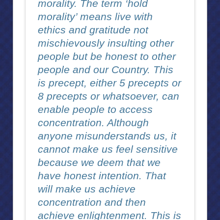
morality. The term ‘hold
morality’ means live with
ศูนย์ผลิตผลิตภัณฑ์
ethics and gratitude not
สถานรับเลี้ยงเด็กปฐมวัยพีระยานาวิน ศูนย์พหลโยธิน ๔๗
mischievously insulting other
สถานรับเลี้ยงเด็กปฐมวัยพีระยานาวิน ศูนย์ต่างๆ
people but be honest to other
people and our Country. This
สถานรับเลี้ยงเด็กปฐมวัยพีระยานาวินศูนย์ต่างๆ (๒)
is precept, either 5 precepts or
โรงเรียนตำรวจตระเวนชายแดนพีระยานุเคราะห์ทั้ง ๔ แห่ง
8 precepts or whatsoever, can
enable people to access
กิจกรรมและโครงการต่างๆ
concentration. Although
ศาสนา
anyone misunderstands us, it
พระบาทสมเด็จพระเจ้าอยู่หัวฯ เสด็จวัดถ้ำสิงโตทอง
cannot make us feel sensitive
because we deem that we
ศาสนสถาน (๑)
have honest intention. That
ศาสนสถาน (๒)
will make us achieve
concentration and then
พิพิธภัณฑ์
achieve enlightenment. This is
พิพิธภัณฑ์สักทอง