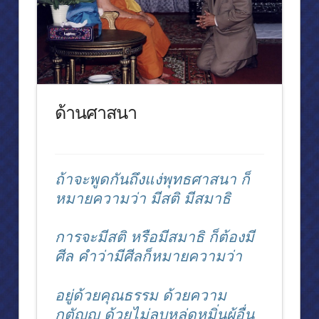
คำกราบบังคมทูลประกาศเกียรติคุณ
คณบดีคณะนิติศาสตร์ จุฬาลงกรณ์มหาวิทยาลัย
การเมือง
พระอัจฉริยภาพทางกฎหมายของพระบาทสมเด็จพระปรมินทรมหาภูมิพลอ
ด้านศาสนา
รัฐพิธีเปิดสมัยประชุมสามัญประจำปีสมัยแรกของรัฐสภา ๔ สิงหาคม ๒๕๒
คำถวายพระพรชัยมงคล ๕ ธันวาคม ๒๕๓๐
พระราชพิธีรัชมังคลาภิเษก วันที่ ๕ กรกฎาคม ๒๕๓๑
ถ้าจะพูดกันถึงแง่พุทธศาสนา ก็
สมเด็จพระเทพฯเสด็จห้องประชุมสภานิติบัญญัติแห่งชาติ
หมายความว่า มีสติ มีสมาธิ
ราชกิจจานุเบกษา
การจะมีสติ หรือมีสมาธิ ก็ต้องมี
สรุปงานด้านรัฐสภา
ศีล คำว่ามีศีลก็หมายความว่า
สภาปฏิรูปการปกครองแผ่นดิน ๒๕๒๐
อยู่ด้วยคุณธรรม ด้วยความ
การประชุมสหภาพรัฐสภา ครั้งที่ ๗๘
กตัญญู ด้วยไม่ลบหลู่ดูหมิ่นผู้อื่น