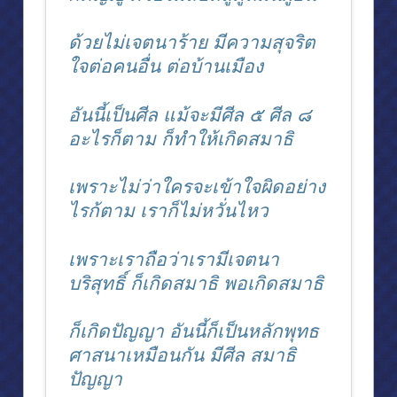
ผลงานด้านต่างประเทศ
ด้วยไม่เจตนาร้าย มีความสุจริต
ผลงานด้านต่างประเทศ (๒)
ใจต่อคนอื่น ต่อบ้านเมือง
รายนามนายกรัฐมนตรี,ประธานรัฐสภาและประธานศาลฎีกา
อันนี้เป็นศีล แม้จะมีศีล ๕ ศีล ๘
การดำรงตำแหน่งสำคัญ
อะไรก็ตาม ก็ทำให้เกิดสมาธิ
วิชาชีพ
สมเด็จพระเทพฯเสด็จสำนักกฎหมาย
เพราะไม่ว่าใครจะเข้าใจผิดอย่าง
ไรก้ตาม เราก็ไม่หวั่นไหว
“พระองค์ภา” ทรงฝึกงานทนายความ
ประวัติการก่อตั้งสำนักกฎหมาย
เพราะเราถือว่าเรามีเจตนา
บริสุทธิ์ ก็เกิดสมาธิ พอเกิดสมาธิ
การสัมมนาทางวิชาการ
งาน “แนะนำสารานุกรมกฎหมายแพ่งและพาณิชย์” ฯลฯ
ก็เกิดปัญญา อันนี้ก็เป็นหลักพุทธ
บุคคลสำคัญเยือนสำนักงาน
ศาสนาเหมือนกัน มีศีล สมาธิ
ปัญญา
กิจกรรมต่าง ๆ