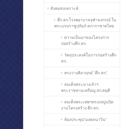
สังคมสงเคราะห์
ตึก สก.โรงพยาบาลจุฬาลงกรณ์ ใน
พระบรมราชูปถัมภ์ สภากาชาดไทย
ความเป็นมาของโครงการ
ก่อสร้างตึก สก.
วัตถุประสงค์ในการก่อสร้างตึก
สก.
ทรงวางศิลาฤกษ์ “ตึก สก.”
สมเด็จพระนางเจ้าฯ
พระราชทานเหรียญ สก.สดุดี
สมเด็จพระเทพฯทรงเทปูนปิด
งานโครงสร้าง ตึก สก.
ห้องประชุม”มงคลนาวิน”