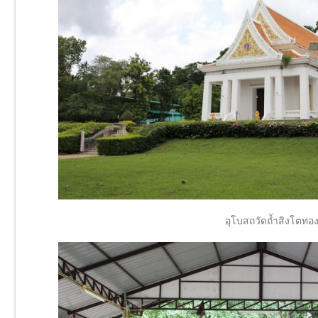
อุโบสถวัดถ้ำสิงโตทอ