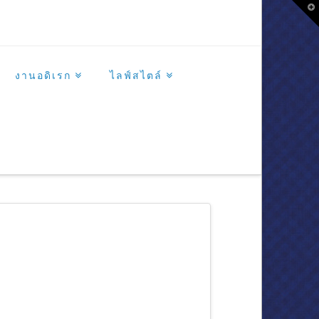
T
t
W
งานอดิเรก
ไลฟ์สไตล์