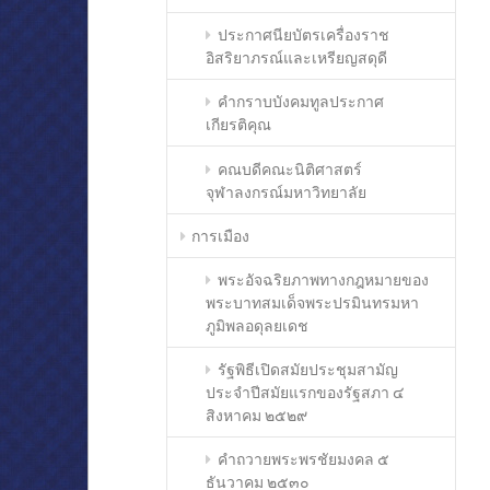
ประกาศนียบัตรเครื่องราช
อิสริยาภรณ์และเหรียญสดุดี
คำกราบบังคมทูลประกาศ
เกียรติคุณ
คณบดีคณะนิติศาสตร์
จุฬาลงกรณ์มหาวิทยาลัย
การเมือง
พระอัจฉริยภาพทางกฎหมายของ
พระบาทสมเด็จพระปรมินทรมหา
ภูมิพลอดุลยเดช
รัฐพิธีเปิดสมัยประชุมสามัญ
ประจำปีสมัยแรกของรัฐสภา ๔
สิงหาคม ๒๕๒๙
คำถวายพระพรชัยมงคล ๕
ธันวาคม ๒๕๓๐